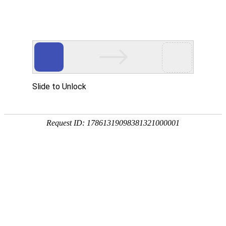
2026-06-12 15:46:33
罗才英
重度脸盲作者的趣味日常皮囊皆浮云，入心
才难忘
0
8
0