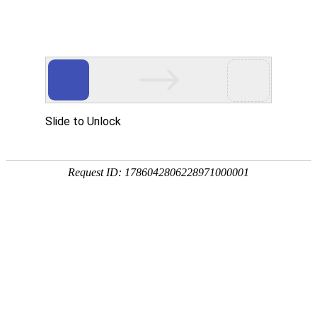
2026-06-12 15:48:12
罗才英
一路状况百出，出门在外永远让家人牵肠挂
肚
0
9
0